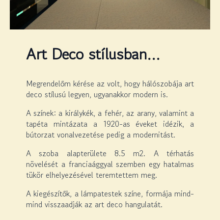
Art Deco stílusban…
Megrendelőm kérése az volt, hogy hálószobája art
deco stílusú legyen, ugyanakkor modern is.
A színek: a királykék, a fehér, az arany, valamint a
tapéta mintázata a 1920-as éveket idézik, a
bútorzat vonalvezetése pedig a modernitást.
A szoba alapterülete 8.5 m2. A térhatás
növelését a franciaággyal szemben egy hatalmas
tükör elhelyezésével teremtettem meg.
A kiegészítők, a lámpatestek színe, formája mind-
mind visszaadják az art deco hangulatát.