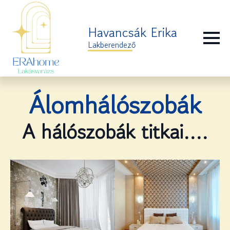
Havancsák Erika
Lakberendező
Álomhálószobák
A hálószobák titkai….