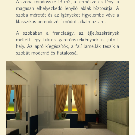
A szoba mindössze 13 m2, a természetes fényt a
magasan elhelyezkedő lenyíló ablak biztosítja. A
szoba méretét és az igényeket figyelembe véve a
klasszikus berendezési módot alkalmaztam.
A szobában a franciaágy, az éjjeliszekrények
mellett egy tükrös gardróbszekrénynek is jutott
hely. Az apró kiegészítők, a fali lamellák teszik a
szobát moderné és fiatalossá.