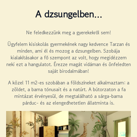
A dzsungelben…
Ne feledkezzünk meg a gyerekekről sem!
Ügyfelem kisiskolás gyermekének nagy kedvence Tarzan és
minden, ami él és mozog a dzsungelben. Szobája
kialakításakor a fő szempont az volt, hogy megidézzem
neki ezt a hangulatot. Érezze magát vidáman és önfeledten
saját birodalmában!
A közel 11 m2-es szobában a földszíneket alkalmaztam: a
zöldet, a barna tónusait és a natúrt. A bútorzaton a fa
mintázat érvényesül, de megtalálható a sárga-barna
párduc- és az elengedhetetlen állatminta is.