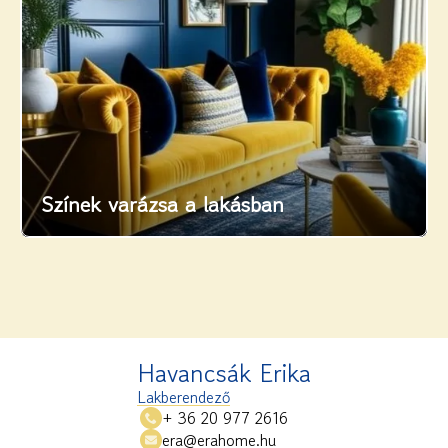
Színek varázsa a lakásban
Havancsák Erika
Lakberendező
+ 36 20 977 2616
era@erahome.hu