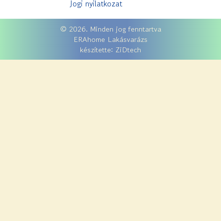
Jogi nyilatkozat
© 2026. Minden jog fenntartva
ERAhome Lakásvarázs
készítette: ZiDtech